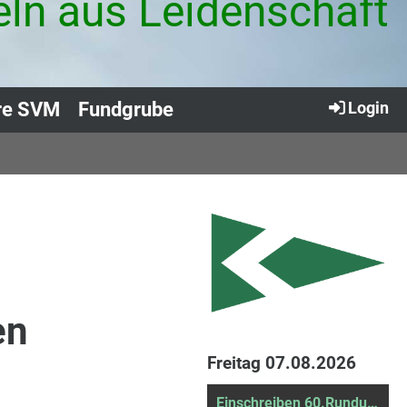
eln aus Leidenschaft
re SVM
Fundgrube
Login
en
Freitag 07.08.2026
Einschreiben 60.Rundum und SVM Stamm