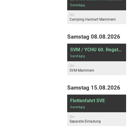
Ganztägig
Ort
Camping Hanhart Mammern
Samstag 08.08.2026
SVM / YCHU 60. Regatta Rund-Untersee und 24. Untersee Yardstick Pokal
Ganztägig
Ort
SVM Mammern
Samstag 15.08.2026
Flottenfahrt SVE
Ganztägig
Ort
Separate Einladung